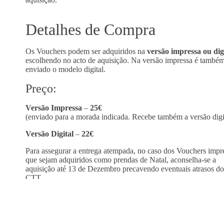
Detalhes de Compra
Os Vouchers podem ser adquiridos na
versão impressa ou dig
escolhendo no acto de aquisição. Na versão impressa é també
enviado o modelo digital.
Preço:
Versão Impressa
–
25€
(enviado para a morada indicada. Recebe também a versão digi
Versão Digital
–
22€
Para assegurar a entrega atempada, no caso dos Vouchers impr
que sejam adquiridos como prendas de Natal, aconselha-se a
aquisição até 13 de Dezembro precavendo eventuais atrasos do
CTT.
Os Vouchers em formato digital são enviados para o endereço 
mail indicado no formulário.
O pagamento pode ser realizado por MBWay ou transferência